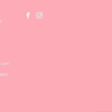
l
l.com
ados