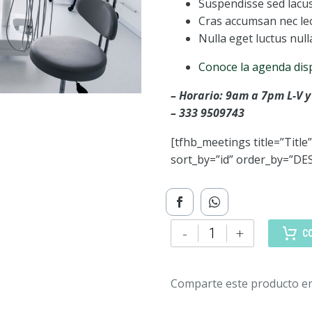
Suspendisse sed lacu
Cras accumsan nec leo 
Nulla eget luctus null
Conoce la agenda dis
– Horario: 9am a 7pm L-V
– 333 9509743
[tfhb_meetings title=”Title”
sort_by=”id” order_by=”DESC
Unidad
-
+
C
dental
cantidad
Comparte este producto en