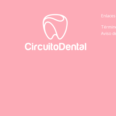
Enlaces
Término
Aviso d