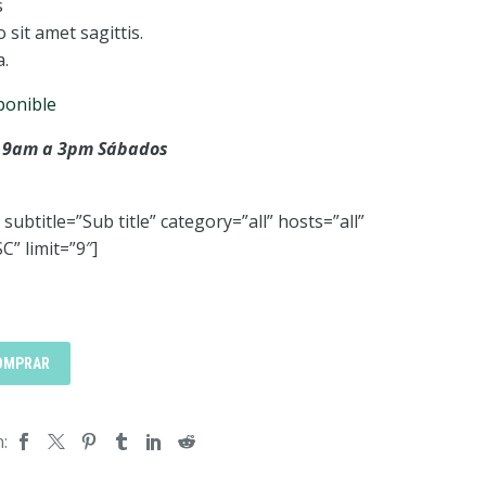
s
sit amet sagittis.
a.
ponible
 y 9am a 3pm Sábados
 subtitle=”Sub title” category=”all” hosts=”all”
” limit=”9″]
OMPRAR
: