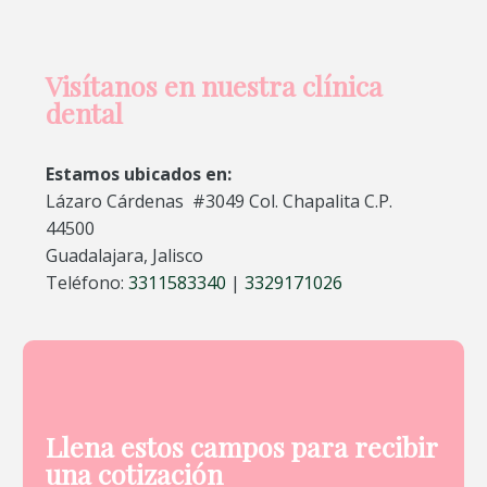
Visítanos en nuestra clínica
dental
Estamos ubicados en:
Lázaro Cárdenas #3049 Col. Chapalita C.P.
44500
Guadalajara, Jalisco
Teléfono:
3311583340
|
3329171026
Llena estos campos para recibir
una cotización